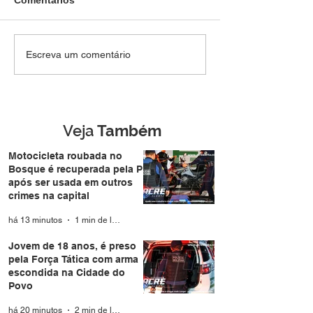
Comentários
Jovem de 18 anos, é
Polícia Militar 
Escreva um comentário
preso pela Força Tática
atividades educ
com arma escondida na
aproxima famíli
Cidade do Povo
durante a Expo
Veja
Também
Motocicleta roubada no
Bosque é recuperada pela PM
após ser usada em outros
crimes na capital
há 13 minutos
1 min de leitura
Jovem de 18 anos, é preso
pela Força Tática com arma
escondida na Cidade do
Povo
há 20 minutos
2 min de leitura