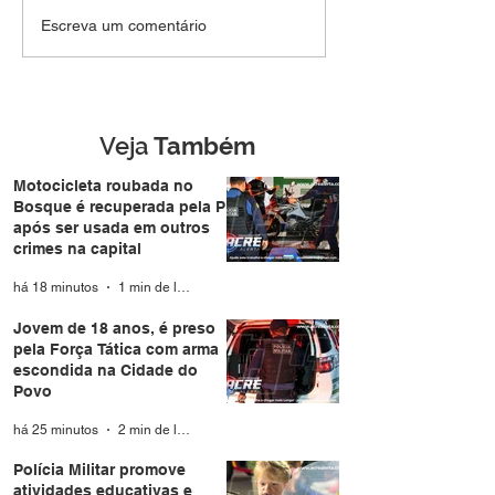
Jovem de 18 anos, é
Polícia Militar 
Escreva um comentário
preso pela Força Tática
atividades educ
com arma escondida na
aproxima famíli
Cidade do Povo
durante a Expo
Veja
Também
Motocicleta roubada no
Bosque é recuperada pela PM
após ser usada em outros
crimes na capital
há 18 minutos
1 min de leitura
Jovem de 18 anos, é preso
pela Força Tática com arma
escondida na Cidade do
Povo
há 25 minutos
2 min de leitura
Polícia Militar promove
atividades educativas e