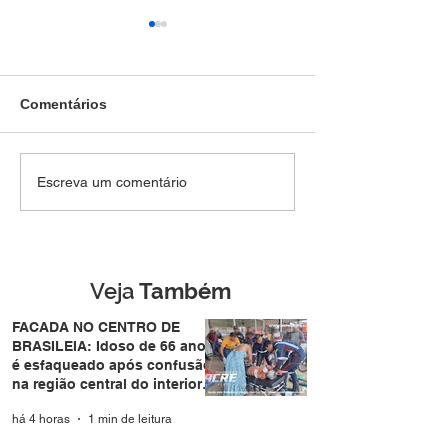
Comentários
TRAUMA NO TÓRAX:
Homem tenta
Escreva um comentário
Peão é pisoteado por
atravessar pista
boi durante leilão no
de forma repent
bairro Vila Acre e sofre
atropelado por
trauma no tórax
motocicleta no
Eldorado em Ri
Veja
Também
Branco
FACADA NO CENTRO DE
BRASILEIA: Idoso de 66 anos
é esfaqueado após confusão
na região central do interior
do Acre
há 4 horas
1 min de leitura