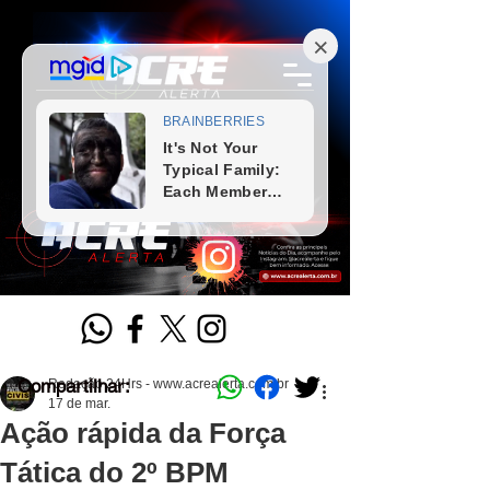
Compartilhar:
Redação 24Hrs - www.acrealerta.com.br
17 de mar.
Ação rápida da Força
Tática do 2º BPM