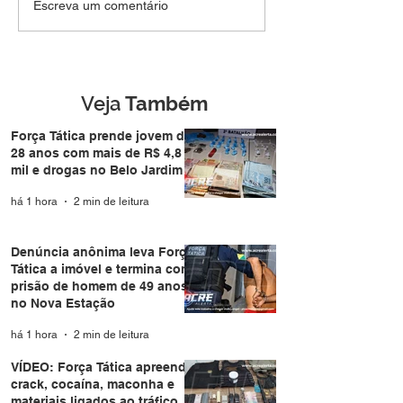
Denúncia anônima leva
VÍDEO: Força Tá
Escreva um comentário
Força Tática a imóvel e
apreende crack,
termina com prisão de
cocaína, macon
homem de 49 anos no
materiais ligado
Nova Estação
tráfico em apar
no Santa Helen
Veja
Também
Força Tática prende jovem de
28 anos com mais de R$ 4,8
mil e drogas no Belo Jardim I
há 1 hora
2 min de leitura
Denúncia anônima leva Força
Tática a imóvel e termina com
prisão de homem de 49 anos
no Nova Estação
há 1 hora
2 min de leitura
VÍDEO: Força Tática apreende
crack, cocaína, maconha e
materiais ligados ao tráfico