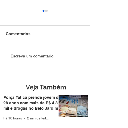
Comentários
Força Tática prende
Denúncia anôni
Escreva um comentário
jovem de 28 anos com
Força Tática a i
mais de R$ 4,8 mil e
termina com pri
drogas no Belo Jardim I
homem de 49 a
Nova Estação
Veja
Também
Força Tática prende jovem de
28 anos com mais de R$ 4,8
mil e drogas no Belo Jardim I
há 10 horas
2 min de leitura