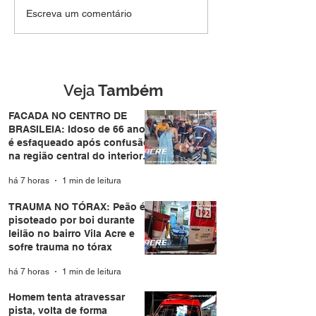
TRAUMA NO TÓRAX:
Homem tenta
Escreva um comentário
Peão é pisoteado por
atravessar pista
boi durante leilão no
de forma repent
bairro Vila Acre e sofre
atropelado por
trauma no tórax
motocicleta no
Eldorado em Ri
Veja
Também
Branco
FACADA NO CENTRO DE
BRASILEIA: Idoso de 66 anos
é esfaqueado após confusão
na região central do interior
do Acre
há 7 horas
1 min de leitura
TRAUMA NO TÓRAX: Peão é
pisoteado por boi durante
leilão no bairro Vila Acre e
sofre trauma no tórax
há 7 horas
1 min de leitura
Homem tenta atravessar
pista, volta de forma