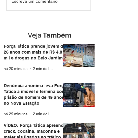
Denúncia anônima leva
VÍDEO: Força Tá
Escreva um comentário
Força Tática a imóvel e
apreende crack,
termina com prisão de
cocaína, macon
homem de 49 anos no
materiais ligado
Nova Estação
tráfico em apar
no Santa Helen
Veja
Também
Força Tática prende jovem de
28 anos com mais de R$ 4,8
mil e drogas no Belo Jardim I
há 20 minutos
2 min de leitura
Denúncia anônima leva Força
Tática a imóvel e termina com
prisão de homem de 49 anos
no Nova Estação
há 29 minutos
2 min de leitura
VÍDEO: Força Tática apreende
crack, cocaína, maconha e
materiais ligados ao tráfico