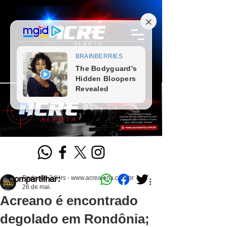
Compartilhar:
Redação 24Hrs - www.acrealerta.com.br
26 de mai.
Acreano é encontrado
degolado em Rondônia;