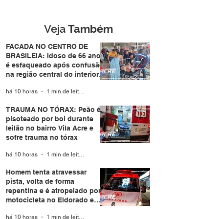
bairro Vila Acre e sofre
atropelado por
trauma no tórax
motocicleta no
Eldorado em Ri
Veja
Também
Branco
FACADA NO CENTRO DE
BRASILEIA: Idoso de 66 anos
é esfaqueado após confusão
na região central do interior
do Acre
há 10 horas
1 min de leitura
TRAUMA NO TÓRAX: Peão é
pisoteado por boi durante
leilão no bairro Vila Acre e
sofre trauma no tórax
há 10 horas
1 min de leitura
Homem tenta atravessar
pista, volta de forma
repentina e é atropelado por
motocicleta no Eldorado em
Rio Branco
há 10 horas
1 min de leitura