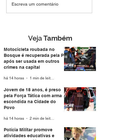
Jovem de 18 anos, é
Polícia Militar 
Escreva um comentário
preso pela Força Tática
atividades educ
com arma escondida na
aproxima famíli
Cidade do Povo
durante a Expo
Veja
Também
Motocicleta roubada no
Bosque é recuperada pela PM
após ser usada em outros
crimes na capital
há 14 horas
1 min de leitura
Jovem de 18 anos, é preso
pela Força Tática com arma
escondida na Cidade do
Povo
há 14 horas
2 min de leitura
Polícia Militar promove
atividades educativas e