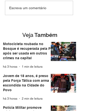
NÃO VÊ, NÃO
TCE suspende
Escreva um comentário
ENXERGA, OU NÃO
pagamento de R
QUER? Lula culpa
milhões para c
guerra no Irã por alta de
área da nova E
combustíveis e
e aponta falta d
alimentos, mas Brasil
transparência
Veja
Também
não depende do país
para abastecimento e
Motocicleta roubada no
Bosque é recuperada pela PM
nem alimentos, o que
após ser usada em outros
esta por trás dessa
crimes na capital
narrativa?
há 3 horas
1 min de leitura
Jovem de 18 anos, é preso
pela Força Tática com arma
escondida na Cidade do
Povo
há 3 horas
2 min de leitura
Polícia Militar promove