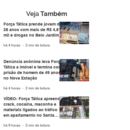
Nova Estação
Veja
Também
Força Tática prende jovem de
28 anos com mais de R$ 4,8
mil e drogas no Belo Jardim I
há 4 horas
2 min de leitura
Denúncia anônima leva Força
Tática a imóvel e termina com
prisão de homem de 49 anos
no Nova Estação
há 4 horas
2 min de leitura
VÍDEO: Força Tática apreende
crack, cocaína, maconha e
materiais ligados ao tráfico
em apartamento no Santa
Helena
há 9 horas
2 min de leitura