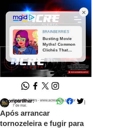
Compartilhar:
Redação 24Hrs - www.acrealerta.com.br
7 de mai.
Após arrancar
tornozeleira e fugir para