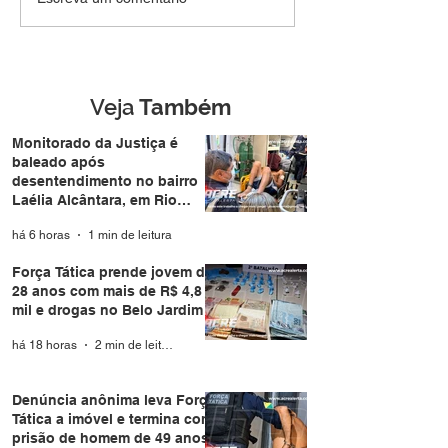
MEL: Foragido de
jovem de 28 an
Rondônia é
mais de R$ 4,8 m
reconhecido por
drogas no Belo 
câmera facial e preso
durante casamento
Veja
Também
coletivo da Expoacre
Monitorado da Justiça é
baleado após
desentendimento no bairro
Laélia Alcântara, em Rio
Branco
há 6 horas
1 min de leitura
Força Tática prende jovem de
28 anos com mais de R$ 4,8
mil e drogas no Belo Jardim I
há 18 horas
2 min de leitura
Denúncia anônima leva Força
Tática a imóvel e termina com
prisão de homem de 49 anos