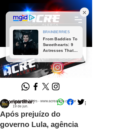
Compartilhar:
Redação 24Hrs - www.acrealerta.com.br
19 de jun.
Após prejuízo do
governo Lula, agência