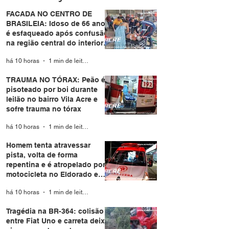
Branco
FACADA NO CENTRO DE
BRASILEIA: Idoso de 66 anos
é esfaqueado após confusão
na região central do interior
do Acre
há 10 horas
1 min de leitura
TRAUMA NO TÓRAX: Peão é
pisoteado por boi durante
leilão no bairro Vila Acre e
sofre trauma no tórax
há 10 horas
1 min de leitura
Homem tenta atravessar
pista, volta de forma
repentina e é atropelado por
motocicleta no Eldorado em
Rio Branco
há 10 horas
1 min de leitura
Tragédia na BR-364: colisão
entre Fiat Uno e carreta deixa