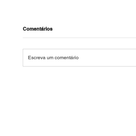
Comentários
Escreva um comentário
FACADA NO CENTRO DE
TRA
BRASILEIA: Idoso de 66
Peã
anos é esfaqueado após
dura
confusão na região central
Vila
do interior do Acre
no 