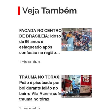
Veja
Também
FACADA NO CENTRO
DE BRASILEIA: Idoso
de 66 anos é
esfaqueado após
confusão na região
central do interior do
1 min de leitura
Acre
TRAUMA NO TÓRAX:
Peão é pisoteado por
boi durante leilão no
bairro Vila Acre e sofre
trauma no tórax
1 min de leitura