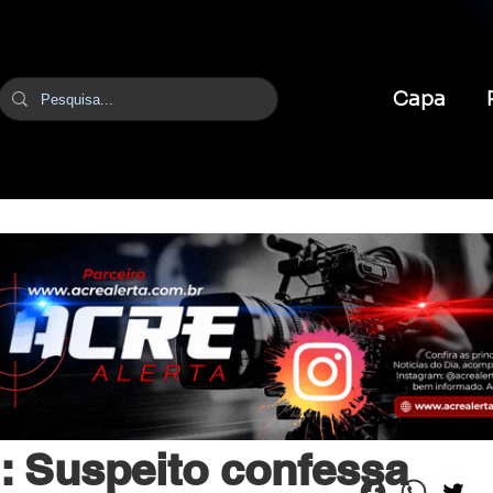
Capa
br
27 de jan.
2 min de leitura
Suspeito confessa