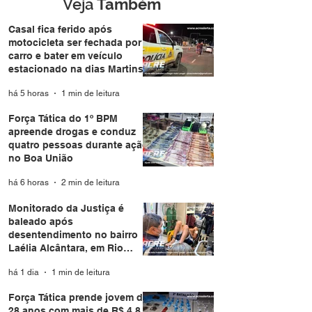
economia brasileira sob
Veja
Também
Governo LULA
Casal fica ferido após
motocicleta ser fechada por
carro e bater em veículo
estacionado na dias Martins
há 5 horas
1 min de leitura
Força Tática do 1º BPM
apreende drogas e conduz
quatro pessoas durante ação
no Boa União
há 6 horas
2 min de leitura
Monitorado da Justiça é
baleado após
desentendimento no bairro
Laélia Alcântara, em Rio
Branco
há 1 dia
1 min de leitura
Força Tática prende jovem de
28 anos com mais de R$ 4,8