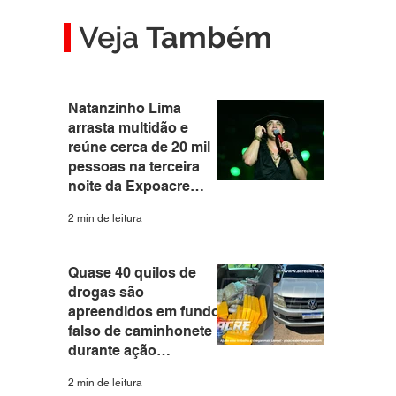
Veja
Também
Natanzinho Lima
arrasta multidão e
reúne cerca de 20 mil
pessoas na terceira
noite da Expoacre
2026
2 min de leitura
Quase 40 quilos de
drogas são
apreendidos em fundo
falso de caminhonete
durante ação
integrada das forças
2 min de leitura
de segurança em Rio