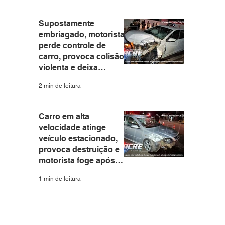
Branco
Supostamente
embriagado, motorista
perde controle de
carro, provoca colisão
violenta e deixa
motociclista e
2 min de leitura
passageira feridos em
Rio Branco
Carro em alta
velocidade atinge
veículo estacionado,
provoca destruição e
motorista foge após
acidente na Avenida
1 min de leitura
Sobral