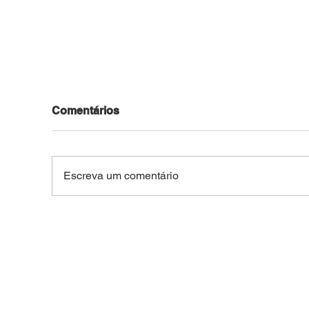
Comentários
Escreva um comentário
Natanzinho Lima arrasta
Casa
multidão e reúne cerca de
de 
20 mil pessoas na terceira
Tát
noite da Expoacre 2026
dinh
usa
ent
Bra