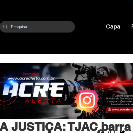
Capa
br
29 de mar.
2 min de leitura
 JUSTIÇA: TJAC barra