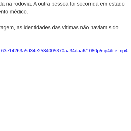
da na rodovia. A outra pessoa foi socorrida em estado 
nto médico.
rtagem, as identidades das vítimas não haviam sido 
5302_63e14263a5d34e2584005370aa34daa6/1080p/mp4/file.mp4