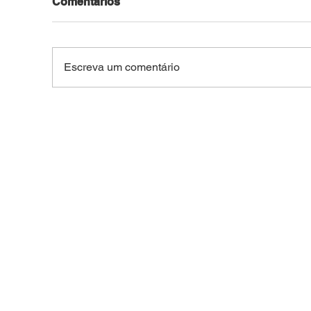
Comentários
Escreva um comentário
SEM DIREITO A LUA DE
For
MEL: Foragido de
de 
Rondônia é reconhecido
R$ 4
por câmera facial e preso
Belo
durante casamento
coletivo da Expoacre