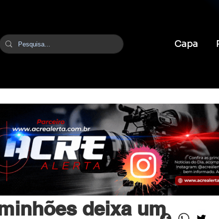
Capa
br
15 de mai.
1 min de leitura
aminhões deixa um