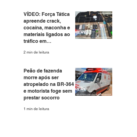
VÍDEO: Força Tática
apreende crack,
cocaína, maconha e
materiais ligados ao
tráfico em
apartamento no Santa
2 min de leitura
Helena
Peão de fazenda
morre após ser
atropelado na BR-364
e motorista foge sem
prestar socorro
1 min de leitura