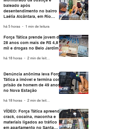
Monitorado da Justiça é
baleado após
desentendimento no bairro
Laélia Alcântara, em Rio
Branco
há 5 horas
1 min de leitura
Força Tática prende jovem de
28 anos com mais de R$ 4,8
mil e drogas no Belo Jardim I
há 18 horas
2 min de leitura
Denúncia anônima leva Força
Tática a imóvel e termina com
prisão de homem de 49 anos
no Nova Estação
há 18 horas
2 min de leitura
VÍDEO: Força Tática apreende
crack, cocaína, maconha e
materiais ligados ao tráfico
em apartamento no Santa