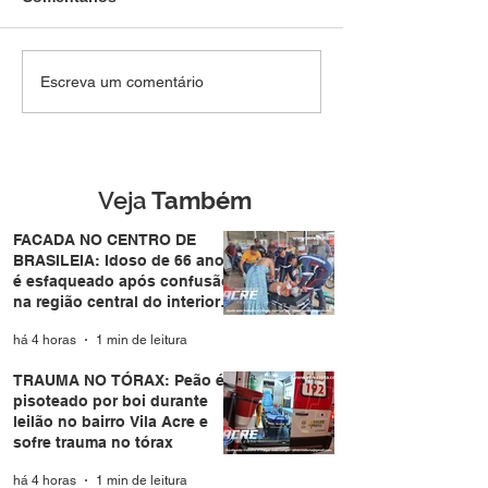
TRAUMA NO TÓRAX:
Homem tenta
Escreva um comentário
Peão é pisoteado por
atravessar pista
boi durante leilão no
de forma repent
bairro Vila Acre e sofre
atropelado por
trauma no tórax
motocicleta no
Eldorado em Ri
Veja
Também
Branco
FACADA NO CENTRO DE
BRASILEIA: Idoso de 66 anos
é esfaqueado após confusão
na região central do interior
do Acre
há 4 horas
1 min de leitura
TRAUMA NO TÓRAX: Peão é
pisoteado por boi durante
leilão no bairro Vila Acre e
sofre trauma no tórax
há 4 horas
1 min de leitura