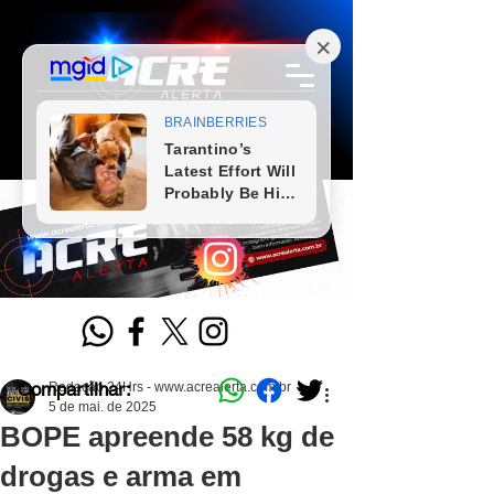
Compartilhar:
Redação 24Hrs - www.acrealerta.com.br
5 de mai. de 2025
BOPE apreende 58 kg de
drogas e arma em