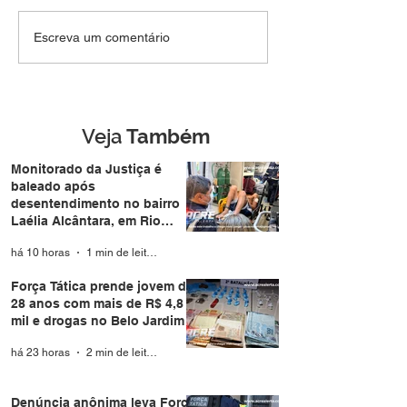
SEM DIREITO A LUA DE
Força Tática pr
Escreva um comentário
MEL: Foragido de
jovem de 28 an
Rondônia é
mais de R$ 4,8 m
reconhecido por
drogas no Belo 
câmera facial e preso
durante casamento
Veja
Também
coletivo da Expoacre
Monitorado da Justiça é
baleado após
desentendimento no bairro
Laélia Alcântara, em Rio
Branco
há 10 horas
1 min de leitura
Força Tática prende jovem de
28 anos com mais de R$ 4,8
mil e drogas no Belo Jardim I
há 23 horas
2 min de leitura
Denúncia anônima leva Força