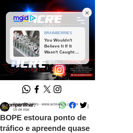
Compartilhar:
Redação 24Hrs - www.acrealerta.com.br
16 de mar.
BOPE estoura ponto de
tráfico e apreende quase