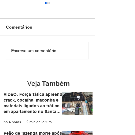
Comentários
Jovem de 19 anos é
Peão de fazend
Escreva um comentário
preso pela Força Tática
após ser atrope
após fugir e jogar
BR-364 e motori
revólver em terreno
sem prestar soc
baldio no Triângulo
Veja
Também
VÍDEO: Força Tática apreende
crack, cocaína, maconha e
materiais ligados ao tráfico
em apartamento no Santa
Helena
há 4 horas
2 min de leitura
Peão de fazenda morre após