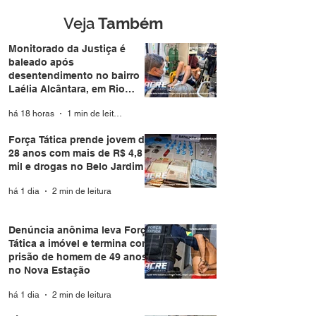
câmera facial e preso
durante casamento
Veja
Também
coletivo da Expoacre
Monitorado da Justiça é
baleado após
desentendimento no bairro
Laélia Alcântara, em Rio
Branco
há 18 horas
1 min de leitura
Força Tática prende jovem de
28 anos com mais de R$ 4,8
mil e drogas no Belo Jardim I
há 1 dia
2 min de leitura
Denúncia anônima leva Força
Tática a imóvel e termina com
prisão de homem de 49 anos
no Nova Estação
há 1 dia
2 min de leitura