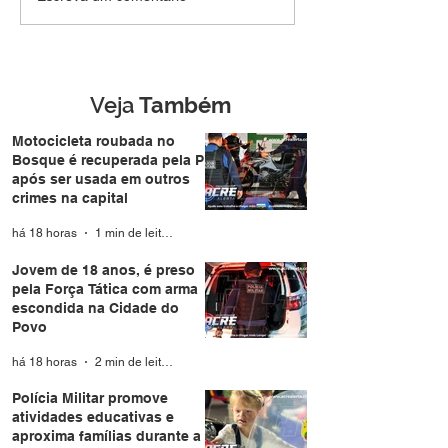
preso pela Força Tática
atividades educ
com arma escondida na
aproxima famíli
Cidade do Povo
durante a Expo
Veja
Também
Motocicleta roubada no
Bosque é recuperada pela PM
após ser usada em outros
crimes na capital
há 18 horas
1 min de leitura
Jovem de 18 anos, é preso
pela Força Tática com arma
escondida na Cidade do
Povo
há 18 horas
2 min de leitura
Polícia Militar promove
atividades educativas e
aproxima famílias durante a