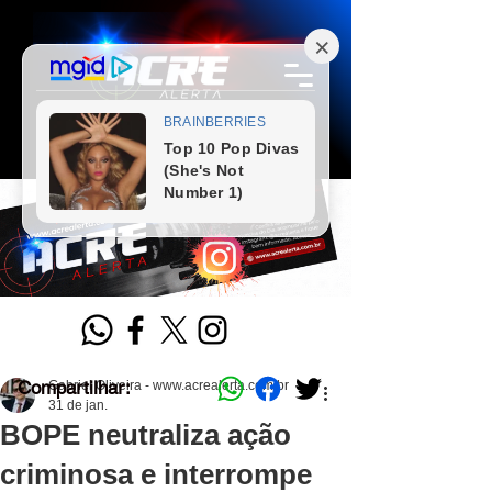
Compartilhar:
Gabriel Oliveira - www.acrealerta.com.br
31 de jan.
BOPE neutraliza ação
criminosa e interrompe