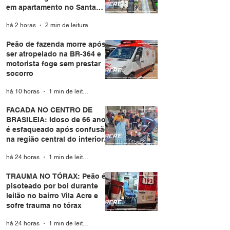
em apartamento no Santa
Helena
há 2 horas
2 min de leitura
Peão de fazenda morre após
ser atropelado na BR-364 e
motorista foge sem prestar
socorro
há 10 horas
1 min de leitura
FACADA NO CENTRO DE
BRASILEIA: Idoso de 66 anos
é esfaqueado após confusão
na região central do interior
do Acre
há 24 horas
1 min de leitura
TRAUMA NO TÓRAX: Peão é
pisoteado por boi durante
leilão no bairro Vila Acre e
sofre trauma no tórax
há 24 horas
1 min de leitura