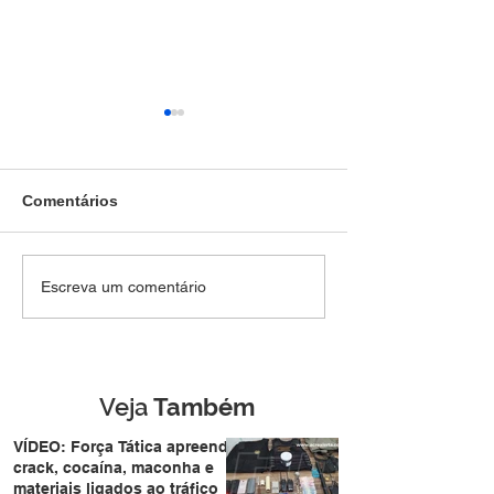
Comentários
Jovem de 19 anos é
Peão de fazend
Escreva um comentário
preso pela Força Tática
após ser atrope
após fugir e jogar
BR-364 e motori
revólver em terreno
sem prestar soc
baldio no Triângulo
Veja
Também
VÍDEO: Força Tática apreende
crack, cocaína, maconha e
materiais ligados ao tráfico