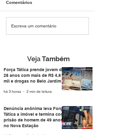
Comentários
Força Tática prende
Denúncia anôni
Escreva um comentário
jovem de 28 anos com
Força Tática a i
mais de R$ 4,8 mil e
termina com pri
drogas no Belo Jardim I
homem de 49 a
Nova Estação
Veja
Também
Força Tática prende jovem de
28 anos com mais de R$ 4,8
mil e drogas no Belo Jardim I
há 3 horas
2 min de leitura
Denúncia anônima leva Força
Tática a imóvel e termina com
prisão de homem de 49 anos
no Nova Estação