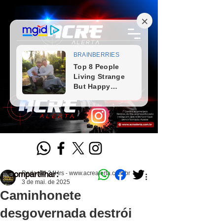
Compartilhar:
Redação 24Hrs - www.acrealerta.com.br
3 de mai. de 2025
Caminhonete
desgovernada destrói