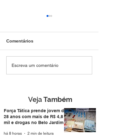
Comentários
Força Tática prende
Denúncia anôni
Escreva um comentário
jovem de 28 anos com
Força Tática a i
mais de R$ 4,8 mil e
termina com pri
drogas no Belo Jardim I
homem de 49 a
Nova Estação
Veja
Também
Força Tática prende jovem de
28 anos com mais de R$ 4,8
mil e drogas no Belo Jardim I
há 8 horas
2 min de leitura