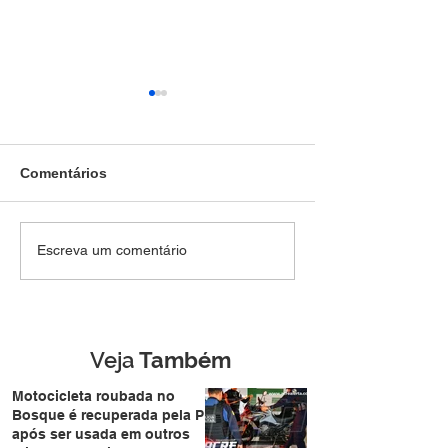
Comentários
Jovem de 18 anos, é
Polícia Militar 
Escreva um comentário
preso pela Força Tática
atividades educ
com arma escondida na
aproxima famíli
Cidade do Povo
durante a Expo
Veja
Também
Motocicleta roubada no
Bosque é recuperada pela PM
após ser usada em outros