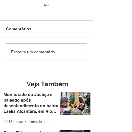
Comentários
SEM DIREITO A LUA DE
Força Tática pr
Escreva um comentário
MEL: Foragido de
jovem de 28 an
Rondônia é
mais de R$ 4,8 m
reconhecido por
drogas no Belo 
câmera facial e preso
durante casamento
Veja
Também
coletivo da Expoacre
Monitorado da Justiça é
baleado após
desentendimento no bairro
Laélia Alcântara, em Rio
Branco
há 13 horas
1 min de leitura