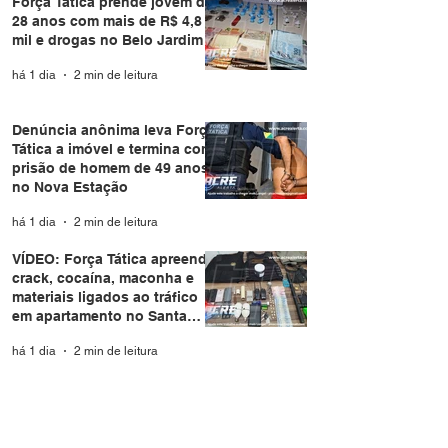
Força Tática prende jovem de
28 anos com mais de R$ 4,8
mil e drogas no Belo Jardim I
há 1 dia
2 min de leitura
Denúncia anônima leva Força
Tática a imóvel e termina com
prisão de homem de 49 anos
no Nova Estação
há 1 dia
2 min de leitura
VÍDEO: Força Tática apreende
crack, cocaína, maconha e
materiais ligados ao tráfico
em apartamento no Santa
Helena
há 1 dia
2 min de leitura