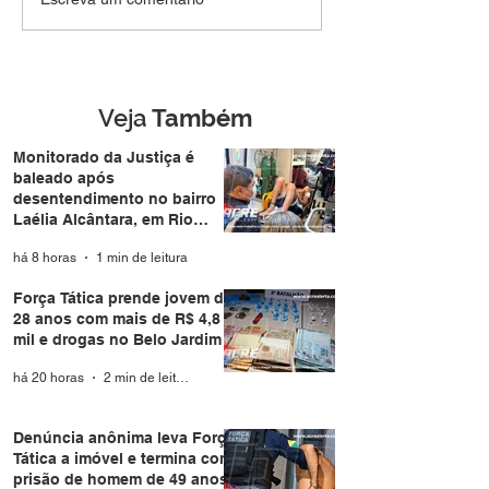
MEL: Foragido de
jovem de 28 an
Rondônia é
mais de R$ 4,8 m
reconhecido por
drogas no Belo 
câmera facial e preso
durante casamento
Veja
Também
coletivo da Expoacre
Monitorado da Justiça é
baleado após
desentendimento no bairro
Laélia Alcântara, em Rio
Branco
há 8 horas
1 min de leitura
Força Tática prende jovem de
28 anos com mais de R$ 4,8
mil e drogas no Belo Jardim I
há 20 horas
2 min de leitura
Denúncia anônima leva Força
Tática a imóvel e termina com
prisão de homem de 49 anos