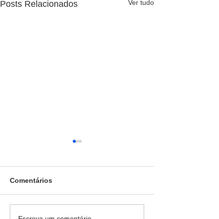
Ver tudo
Posts Relacionados
Comentários
SEM DIREITO A LUA DE
Força Tática pr
Escreva um comentário