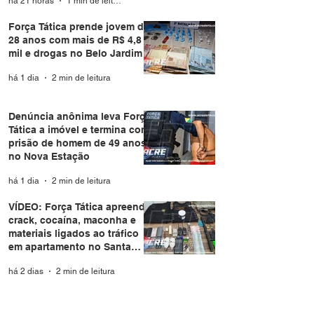
há 21 horas
1 min de leitura
Força Tática prende jovem de
28 anos com mais de R$ 4,8
mil e drogas no Belo Jardim I
há 1 dia
2 min de leitura
Denúncia anônima leva Força
Tática a imóvel e termina com
prisão de homem de 49 anos
no Nova Estação
há 1 dia
2 min de leitura
VÍDEO: Força Tática apreende
crack, cocaína, maconha e
materiais ligados ao tráfico
em apartamento no Santa
Helena
há 2 dias
2 min de leitura