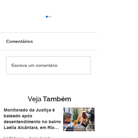
Comentários
SEM DIREITO A LUA DE
Força Tática pr
Escreva um comentário
MEL: Foragido de
jovem de 28 an
Rondônia é
mais de R$ 4,8 m
reconhecido por
drogas no Belo 
câmera facial e preso
durante casamento
Veja
Também
coletivo da Expoacre
Monitorado da Justiça é
baleado após
desentendimento no bairro
Laélia Alcântara, em Rio
Branco