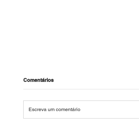
Comentários
Escreva um comentário
Motocicleta roubada no
Jov
Bosque é recuperada pela
pel
PM após ser usada em
arm