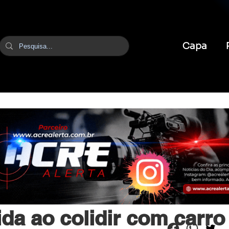
Capa
br
24 de jun. de 2025
1 min de leitura
rida ao colidir com carro