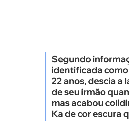
Segundo informaçõ
identificada como 
22 anos, descia a
de seu irmão quand
mas acabou colidi
Ka de cor escura 