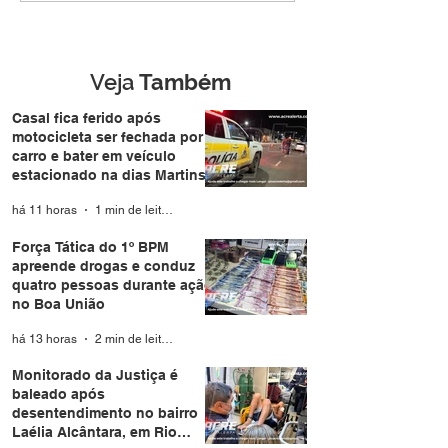
conduz quatro pessoas
munições dentr
durante ação no Boa
distribuidora e
União
Branco
Veja
Também
Casal fica ferido após
motocicleta ser fechada por
carro e bater em veículo
estacionado na dias Martins
há 11 horas
1 min de leitura
Força Tática do 1º BPM
apreende drogas e conduz
quatro pessoas durante ação
no Boa União
há 13 horas
2 min de leitura
Monitorado da Justiça é
baleado após
desentendimento no bairro
Laélia Alcântara, em Rio