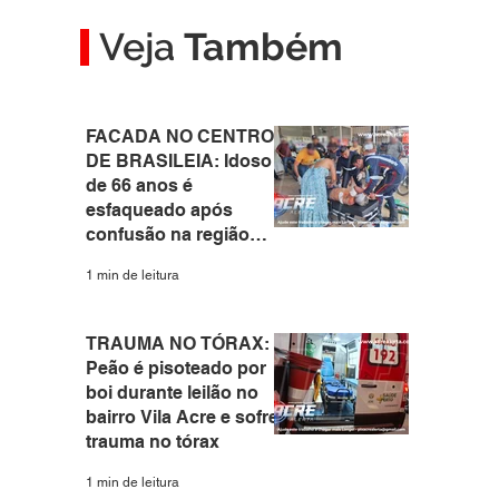
Veja
Também
FACADA NO CENTRO
DE BRASILEIA: Idoso
de 66 anos é
esfaqueado após
confusão na região
central do interior do
1 min de leitura
Acre
 
TRAUMA NO TÓRAX:
Peão é pisoteado por
boi durante leilão no
bairro Vila Acre e sofre
trauma no tórax
1 min de leitura