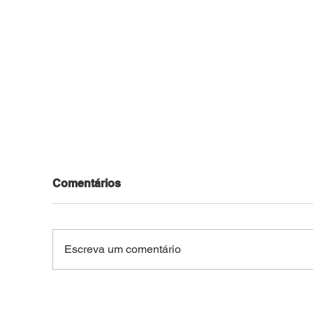
Comentários
Escreva um comentário
FACADA NO CENTRO DE
TRA
BRASILEIA: Idoso de 66
Peã