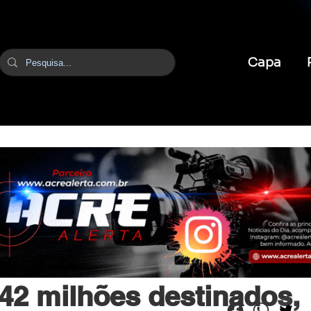
Capa
br
16 de jun.
2 min de leitura
2 milhões destinados,