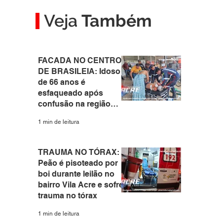
Veja
Também
FACADA NO CENTRO
DE BRASILEIA: Idoso
de 66 anos é
esfaqueado após
confusão na região
central do interior do
1 min de leitura
Acre
TRAUMA NO TÓRAX:
Peão é pisoteado por
boi durante leilão no
bairro Vila Acre e sofre
trauma no tórax
1 min de leitura