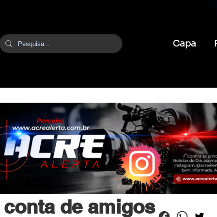
Capa
br
22 de jun.
2 min de leitura
conta de amigos