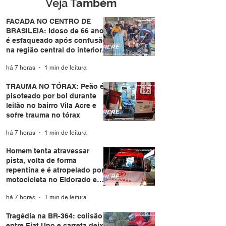
Eldorado em Ri
Veja
Também
Branco
FACADA NO CENTRO DE
BRASILEIA: Idoso de 66 anos
é esfaqueado após confusão
na região central do interior
do Acre
há 7 horas
1 min de leitura
TRAUMA NO TÓRAX: Peão é
pisoteado por boi durante
leilão no bairro Vila Acre e
sofre trauma no tórax
há 7 horas
1 min de leitura
Homem tenta atravessar
pista, volta de forma
repentina e é atropelado por
motocicleta no Eldorado em
Rio Branco
há 7 horas
1 min de leitura
Tragédia na BR-364: colisão
entre Fiat Uno e carreta deixa