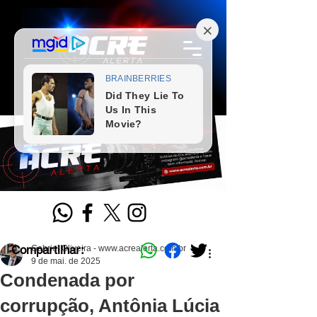
Compartilhar:
Gabriel Oliveira - www.acrealerta.com.br
9 de mai. de 2025
Condenada por
corrupção, Antônia Lúcia