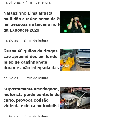
há 3 horas
1 min de leitura
Natanzinho Lima arrasta
multidão e reúne cerca de 20
mil pessoas na terceira noite
da Expoacre 2026
há 2 dias
2 min de leitura
Quase 40 quilos de drogas
são apreendidos em fundo
falso de caminhonete
durante ação integrada das
forças de segurança em Rio
há 3 dias
2 min de leitura
Branco
Supostamente embriagado,
motorista perde controle de
carro, provoca colisão
violenta e deixa motociclista
e passageira feridos em Rio
há 4 dias
2 min de leitura
Branco