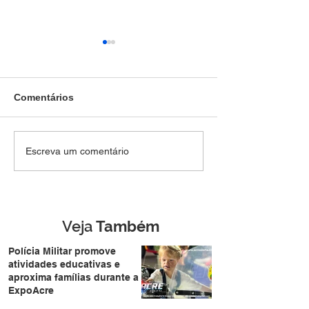
Comentários
Três suspeitos são
BOPE prende su
Escreva um comentário
presos com
de envolviment
submetralhadora 9mm
tráfico de droga
dentro de veículo
durante operaç
durante abordagem da
Rio Branco
PM em Rio Branco
Veja
Também
Polícia Militar promove
atividades educativas e
aproxima famílias durante a
ExpoAcre