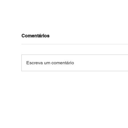
Comentários
Escreva um comentário
Motocicleta roubada no
Jov
Bosque é recuperada pela
pel
PM após ser usada em
arm
outros crimes na capital
do 