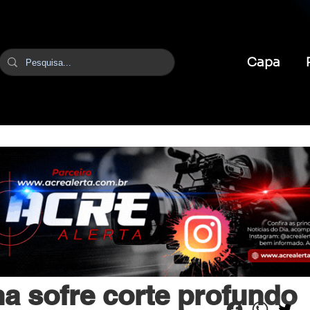
Capa
br
20 de mar.
1 min de leitura
na sofre corte profundo