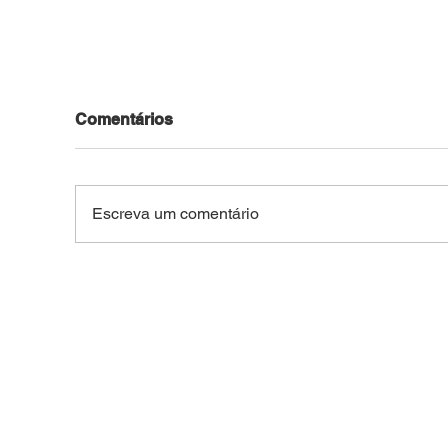
Comentários
Escreva um comentário
VÍDEO: Força Tática
Jov
apreende crack, cocaína,
pela
maconha e materiais
fugi
ligados ao tráfico em
terr
apartamento no Santa
Tri
Helena