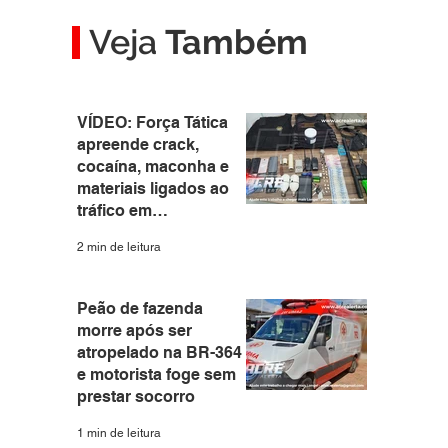
Veja
Também
VÍDEO: Força Tática
apreende crack,
cocaína, maconha e
materiais ligados ao
tráfico em
apartamento no Santa
2 min de leitura
Helena
Peão de fazenda
morre após ser
atropelado na BR-364
e motorista foge sem
prestar socorro
1 min de leitura