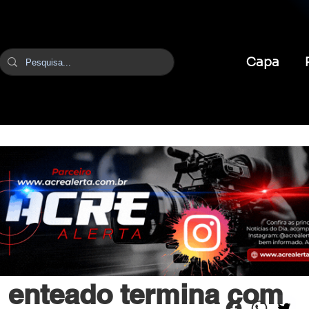
Capa
br
23 de abr. de 2025
1 min de leitura
 enteado termina com