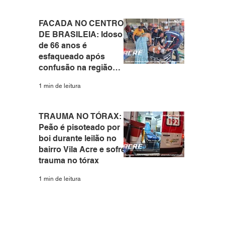
FACADA NO CENTRO
DE BRASILEIA: Idoso
de 66 anos é
esfaqueado após
confusão na região
central do interior do
1 min de leitura
Acre
TRAUMA NO TÓRAX:
Peão é pisoteado por
boi durante leilão no
bairro Vila Acre e sofre
trauma no tórax
1 min de leitura