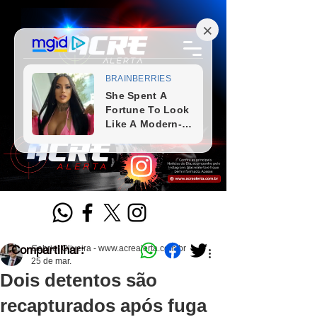
Compartilhar:
Gabriel Oliveira - www.acrealerta.com.br
25 de mar.
Dois detentos são
recapturados após fuga