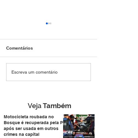
Comentários
Jovem de 18 anos, é
Polícia Militar 
Escreva um comentário
preso pela Força Tática
atividades educ
com arma escondida na
aproxima famíli
Cidade do Povo
durante a Expo
Veja
Também
Motocicleta roubada no
Bosque é recuperada pela PM
após ser usada em outros
crimes na capital