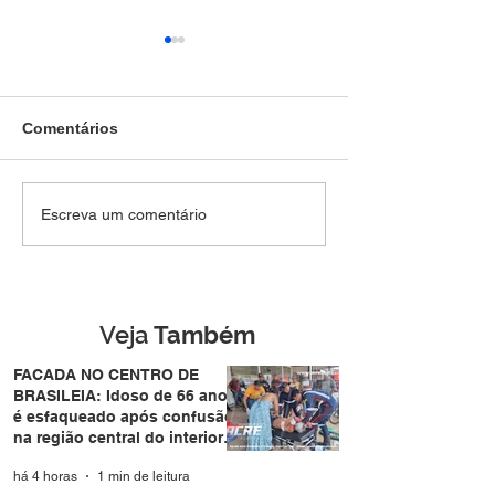
Comentários
TRAUMA NO TÓRAX:
Homem tenta
Escreva um comentário
Peão é pisoteado por
atravessar pista
boi durante leilão no
de forma repent
bairro Vila Acre e sofre
atropelado por
trauma no tórax
motocicleta no
Eldorado em Ri
Veja
Também
Branco
FACADA NO CENTRO DE
BRASILEIA: Idoso de 66 anos
é esfaqueado após confusão
na região central do interior
do Acre
há 4 horas
1 min de leitura