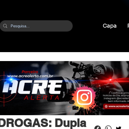
Capa
br
17 de mar.
2 min de leitura
DROGAS: Dupla