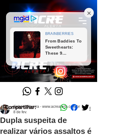
Compartilhar:
Gabriel Oliveira - www.acrealerta.com.br
8 de fev.
Dupla suspeita de
realizar vários assaltos é