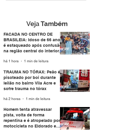
boi durante leilão no
de forma repent
bairro Vila Acre e sofre
atropelado por
trauma no tórax
motocicleta no
Eldorado em Ri
Veja
Também
Branco
FACADA NO CENTRO DE
BRASILEIA: Idoso de 66 anos
é esfaqueado após confusão
na região central do interior
do Acre
há 1 hora
1 min de leitura
TRAUMA NO TÓRAX: Peão é
pisoteado por boi durante
leilão no bairro Vila Acre e
sofre trauma no tórax
há 2 horas
1 min de leitura
Homem tenta atravessar
pista, volta de forma
repentina e é atropelado por
motocicleta no Eldorado em