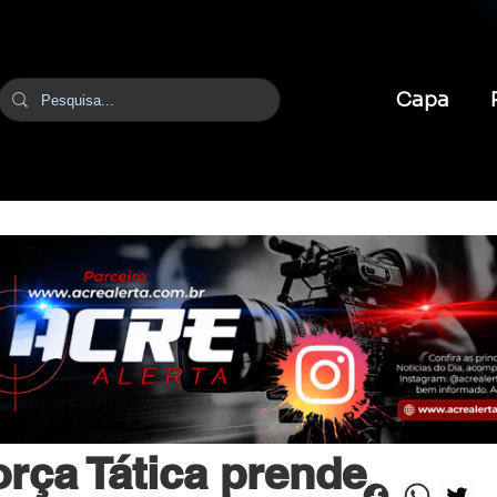
Capa
br
16 de abr.
2 min de leitura
ça Tática prende