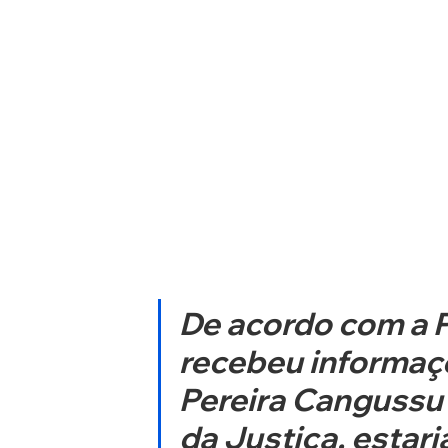
De acordo com a Pol
recebeu informaçõ
Pereira Cangussu 
da Justiça, estar