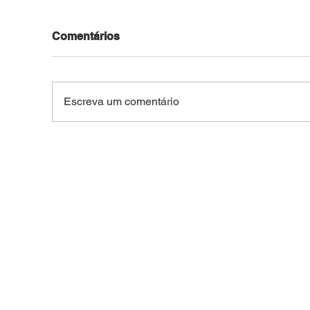
Comentários
Escreva um comentário
Motocicleta roubada no
Jov
Bosque é recuperada pela
pel
PM após ser usada em
arm
outros crimes na capital
do 