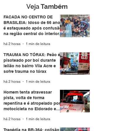
Eldorado em Ri
Veja
Também
Branco
FACADA NO CENTRO DE
BRASILEIA: Idoso de 66 anos
é esfaqueado após confusão
na região central do interior
do Acre
há 2 horas
1 min de leitura
TRAUMA NO TÓRAX: Peão é
pisoteado por boi durante
leilão no bairro Vila Acre e
sofre trauma no tórax
há 2 horas
1 min de leitura
Homem tenta atravessar
pista, volta de forma
repentina e é atropelado por
motocicleta no Eldorado em
Rio Branco
há 2 horas
1 min de leitura
Tragédia na BR-364: colisão