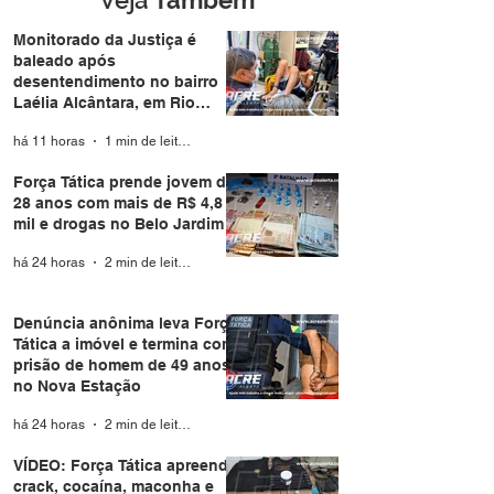
Veja
Também
coletivo da Expoacre
Monitorado da Justiça é
baleado após
desentendimento no bairro
Laélia Alcântara, em Rio
Branco
há 11 horas
1 min de leitura
Força Tática prende jovem de
28 anos com mais de R$ 4,8
mil e drogas no Belo Jardim I
há 24 horas
2 min de leitura
Denúncia anônima leva Força
Tática a imóvel e termina com
prisão de homem de 49 anos
no Nova Estação
há 24 horas
2 min de leitura
VÍDEO: Força Tática apreende
crack, cocaína, maconha e