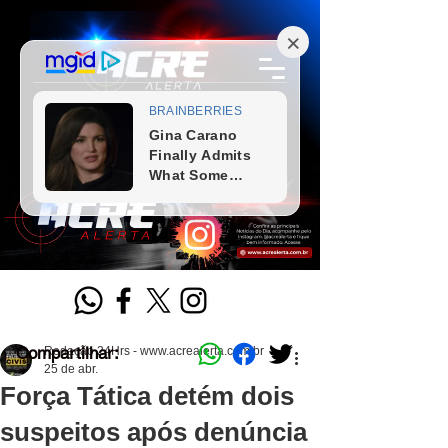
Compartilhar:
Redação 24Hrs - www.acrealerta.com.br
25 de abr.
Força Tática detém dois
suspeitos após denúncia