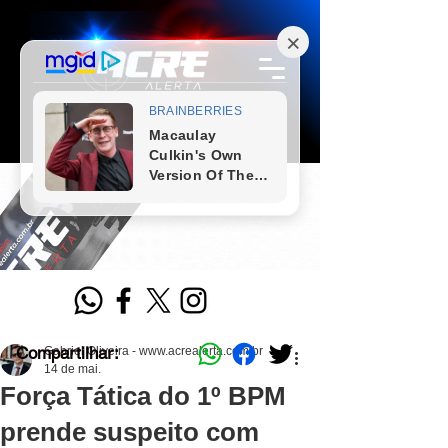
Compartilhar:
Gabriel Oliveira - www.acrealerta.com.br
14 de mai.
Força Tática do 1º BPM
prende suspeito com