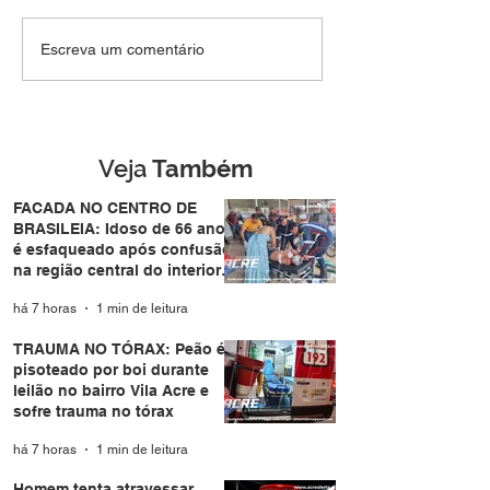
TRAUMA NO TÓRAX:
Homem tenta
Escreva um comentário
Peão é pisoteado por
atravessar pista
boi durante leilão no
de forma repent
bairro Vila Acre e sofre
atropelado por
trauma no tórax
motocicleta no
Eldorado em Ri
Veja
Também
Branco
FACADA NO CENTRO DE
BRASILEIA: Idoso de 66 anos
é esfaqueado após confusão
na região central do interior
do Acre
há 7 horas
1 min de leitura
TRAUMA NO TÓRAX: Peão é
pisoteado por boi durante
leilão no bairro Vila Acre e
sofre trauma no tórax
há 7 horas
1 min de leitura
Homem tenta atravessar