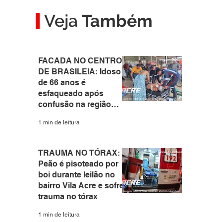
Veja
Também
FACADA NO CENTRO
DE BRASILEIA: Idoso
de 66 anos é
esfaqueado após
confusão na região
central do interior do
1 min de leitura
Acre
TRAUMA NO TÓRAX:
Peão é pisoteado por
boi durante leilão no
 
bairro Vila Acre e sofre
trauma no tórax
1 min de leitura