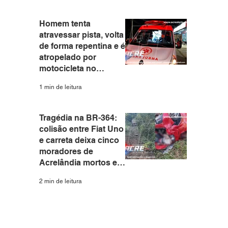
 
Homem tenta
atravessar pista, volta
de forma repentina e é
atropelado por
motocicleta no
Eldorado em Rio
1 min de leitura
Branco
Tragédia na BR-364:
colisão entre Fiat Uno
e carreta deixa cinco
moradores de
Acrelândia mortos em
Rondônia
2 min de leitura