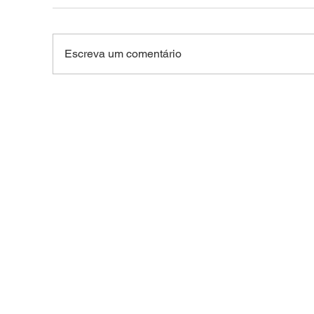
Escreva um comentário
FACADA NO CENTRO DE
TRA
BRASILEIA: Idoso de 66
Peã
anos é esfaqueado após
dura
confusão na região central
Vila
do interior do Acre
no 