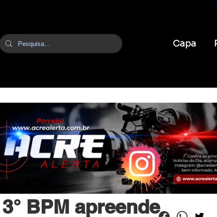
Capa
br
24 de abr.
1 min de leitura
o 3° BPM apreende