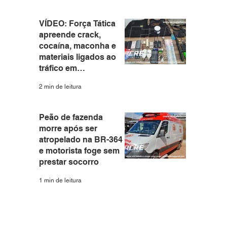
VÍDEO: Força Tática
apreende crack,
cocaína, maconha e
materiais ligados ao
tráfico em
apartamento no Santa
2 min de leitura
Helena
Peão de fazenda
morre após ser
atropelado na BR-364
e motorista foge sem
prestar socorro
1 min de leitura