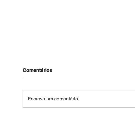
Comentários
Escreva um comentário
Força Tática prende jovem
Den
de 28 anos com mais de
Forç
R$ 4,8 mil e drogas no
ter
Belo Jardim I
hom