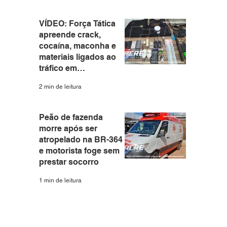
VÍDEO: Força Tática
apreende crack,
cocaína, maconha e
materiais ligados ao
tráfico em
apartamento no Santa
2 min de leitura
Helena
Peão de fazenda
morre após ser
atropelado na BR-364
e motorista foge sem
prestar socorro
1 min de leitura