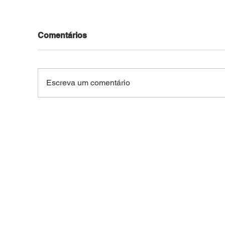
Comentários
Escreva um comentário
SEM DIREITO A LUA DE
For
MEL: Foragido de
de 
Rondônia é reconhecido
R$ 4
por câmera facial e preso
Belo
durante casamento
coletivo da Expoacre