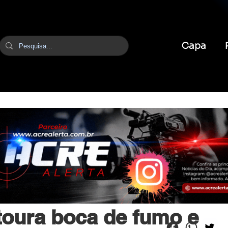
Capa
br
22 de fev.
1 min de leitura
stoura boca de fumo e