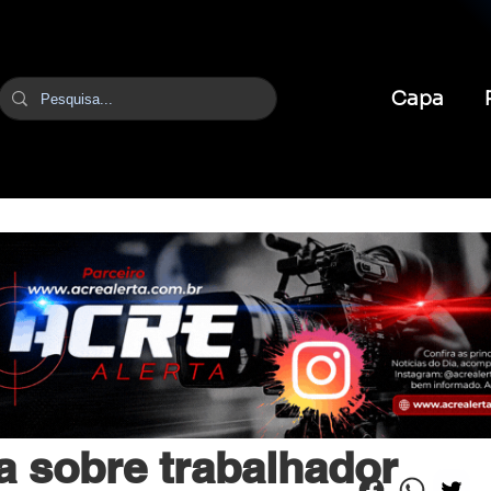
Capa
br
16 de mai.
1 min de leitura
 sobre trabalhador