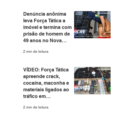
Denúncia anônima
leva Força Tática a
imóvel e termina com
prisão de homem de
49 anos no Nova
Estação
2 min de leitura
VÍDEO: Força Tática
apreende crack,
cocaína, maconha e
materiais ligados ao
tráfico em
apartamento no Santa
2 min de leitura
Helena