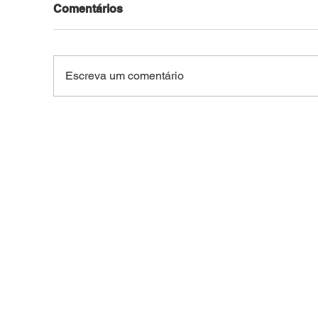
Comentários
Escreva um comentário
Monitorado da Justiça é
SEM
baleado após
MEL
desentendimento no
Ron
bairro Laélia Alcântara, em
por 
Rio Branco
dur
col